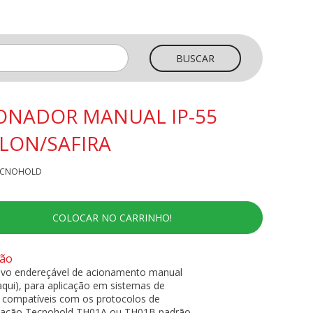
BUSCAR
ONADOR MANUAL IP-55
LON/SAFIRA
TECNOHOLD
COLOCAR NO CARRINHO!
ção
tivo endereçável de acionamento manual
aqui), para aplicação em sistemas de
o compatíveis com os protocolos de
ação Tecnohold TH01A ou TH01B padrão