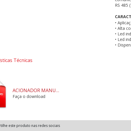
RS 485 (
CARACT
•
Aplicaç
•
Alta co
•
Led ind
•
Led ind
•
Dispens
sticas Técnicas
ACIONADOR MANUAL IP-55 AVALON
Faça o download
ilhe este produto nas redes sociais