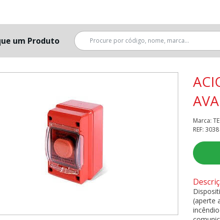
que um Produto
ACI
AVA
Marca: 
REF: 3038
Descri
Disposi
(aperte 
incêndi
comunic