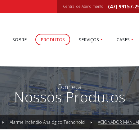
(47) 99157-2
Central de Atendimento
SOBRE
PRODUTOS
SERVIÇOS
CASES
Conheça
Nossos Produtos
Alarme Incêndio Analógico Tecnohold
ACIONADOR MANUAL 